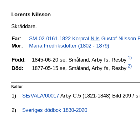
Lorents Nilsson
Skräddare.
Far:
SM-02-0161-1822 Korpral
Nils
Gustaf Nilsson 
Mor:
Maria Fredriksdotter (1802 - 1879)
1)
1845-06-20 se, Småland, Arby fs, Resby
Född:
2)
1877-05-15 se, Småland, Arby fs, Resby
Död:
Källor
1)
SE/VALA/00017
Arby C:5 (1821-1848) Bild 209 / s
2)
Sveriges dödbok 1830-2020