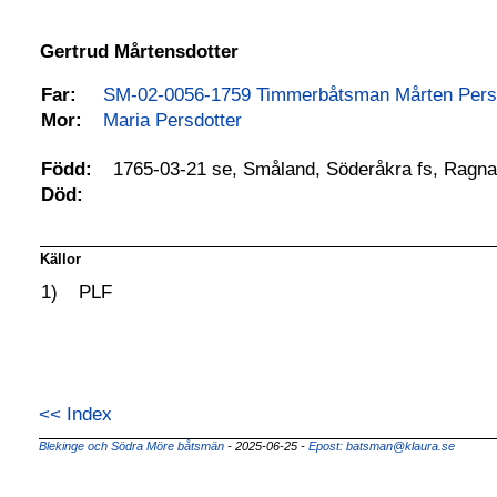
Gertrud Mårtensdotter
Far:
SM-02-0056-1759 Timmerbåtsman Mårten Pers
Mor:
Maria Persdotter
1765-03-21 se, Småland, Söderåkra fs, Ragn
Född:
Död:
Källor
1)
PLF
<< Index
Blekinge och Södra Möre båtsmän
- 2025-06-25 -
Epost: batsman@klaura.se